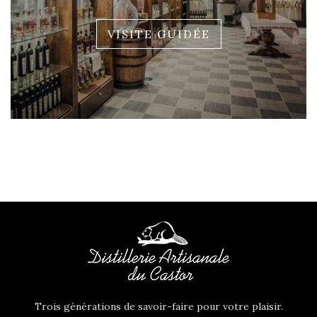
VISITE GUIDÉE
FRAMBOISE SAUVAGE
LIQUEUR D'HYSOPE
30,00 €
55,00 €
Trois générations de savoir-faire pour votre plaisir.