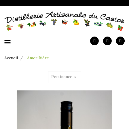
menu
Accueil
Amer Bière
Pertinence
arrow_drop_down