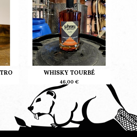
ETRO
WHISKY TOURBÉ
GIN 
46,00 €