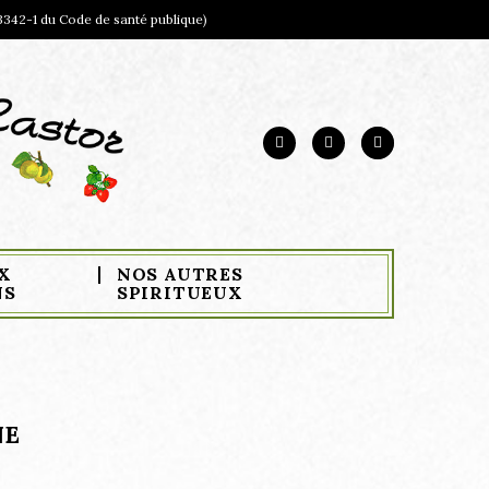
3342-1 du Code de santé publique)
X
NOS AUTRES
NS
SPIRITUEUX
NE