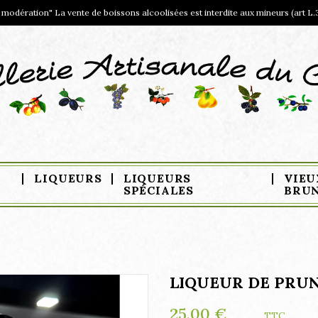
odération" La vente de boissons alcoolisées est interdite aux mineurs (art L.
LIQUEURS
LIQUEURS
VIEU
SPÉCIALES
BRU
LIQUEUR DE PRU
25,00 €
TTC